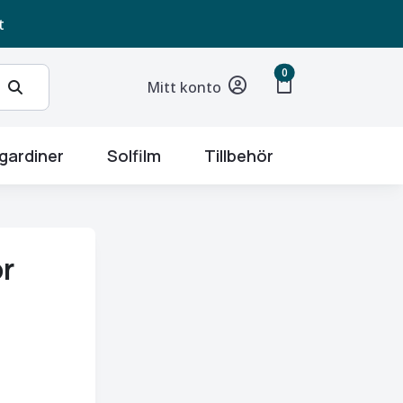
t
unread messages
0
shopping_bag
Mitt konto
gardiner
Solfilm
Tillbehör
ör