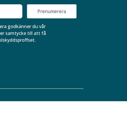
Prenumerera
ra godkänner du vår
er samtycke till att få
olskyddsproffset.