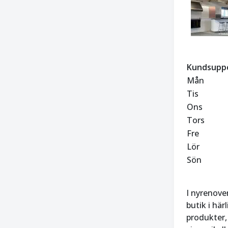
Kundsupp
Mån
Tis
Ons
Tors
Fre
Lör
Sön
I nyrenove
butik i hä
produkter,