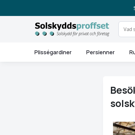
Plisségardiner
Persienner
Ru
Besök
sols