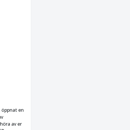
t öppnat en
av
höra av er