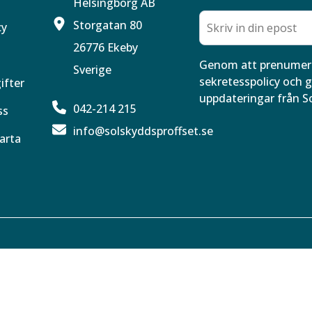
Helsingborg AB
Storgatan 80
cy
26776 Ekeby
Genom att prenumere
Sverige
sekretesspolicy och g
ifter
uppdateringar från S
042-214 215
ss
info@solskyddsproffset.se
arta