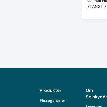
via mail e
STÄNGT FR
Produkter
Om
Solskydds
Plisségardiner
Leverans