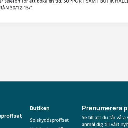
ller telefon för att boka en tid. SUPPORT SAMT BUTIK HÅLL
ÅN 30/12-15/1
Prenumerera p
Butiken
proffset
Se till att du får vå
Solskyddsproffset
anmäl dig till vårt ny