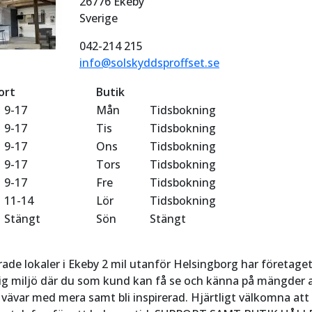
26776 Ekeby
Sverige
042-214 215
info@solskyddsproffset.se
ort
Butik
9-17
Mån
Tidsbokning
9-17
Tis
Tidsbokning
9-17
Ons
Tidsbokning
9-17
Tors
Tidsbokning
9-17
Fre
Tidsbokning
11-14
Lör
Tidsbokning
Stängt
Sön
Stängt
rade lokaler i Ekeby 2 mil utanför Helsingborg har företage
rlig miljö där du som kund kan få se och känna på mängder 
 vävar med mera samt bli inspirerad. Hjärtligt välkomna att 