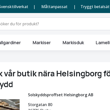
Svensktillverkat |
Måttanpassat
| Tryggt betalsät
llgardiner
Markiser
Markisduk
Lamell
 vår butik nära Helsingborg f
kydd
Solskyddsproffset Helsingborg AB
Storgatan 80