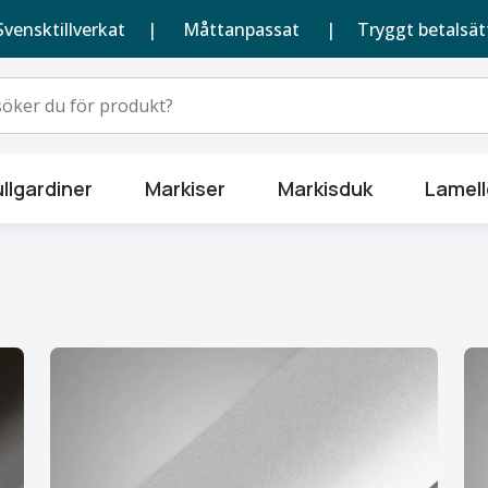
Svensktillverkat |
Måttanpassat
| Tryggt betalsät
llgardiner
Markiser
Markisduk
Lamell