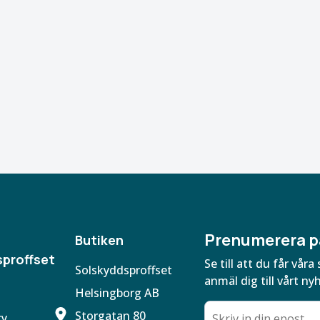
Prenumerera p
Butiken
proffset
Se till att du får vå
Solskyddsproffset
anmäl dig till vårt ny
Helsingborg AB
Storgatan 80
cy