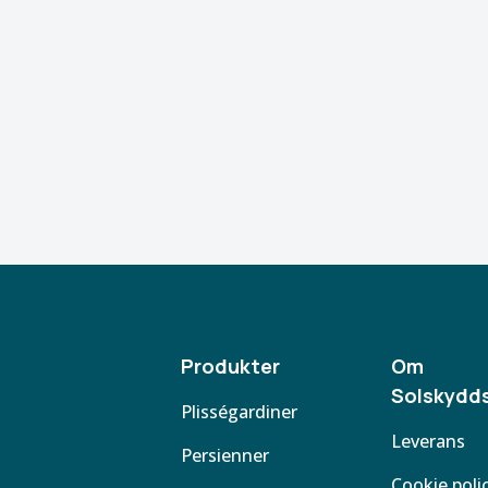
Produkter
Om
Solskydds
Plisségardiner
Leverans
Persienner
Cookie poli