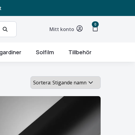
t
unread messages
0
shopping_bag
Mitt konto
gardiner
Solfilm
Tillbehör