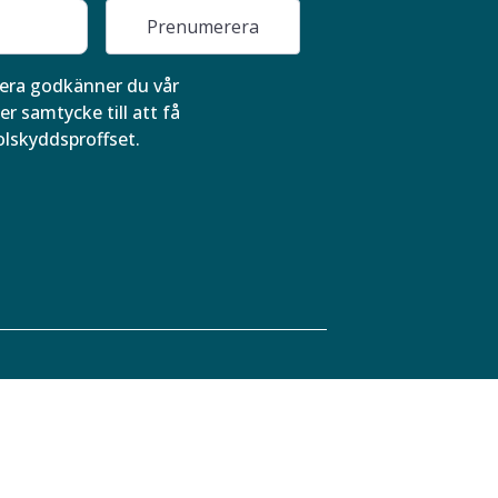
Prenumerera
ra godkänner du vår
er samtycke till att få
olskyddsproffset.