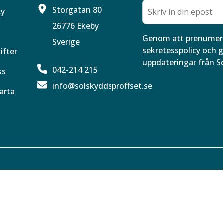
Storgatan 80
cy
26776 Ekeby
Genom att prenumere
Sverige
sekretesspolicy och g
ifter
uppdateringar från S
042-214 215
ss
info@solskyddsproffset.se
arta