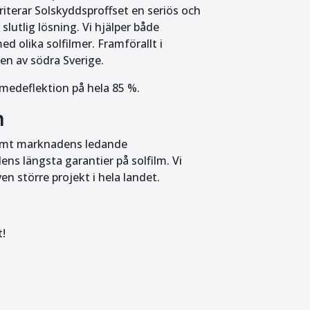
oriterar Solskyddsproffset en seriös och
 slutlig lösning. Vi hjälper både
 olika solfilmer. Framförallt i
n av södra Sverige.
medeflektion på hela 85 %.
m
samt marknadens ledande
ns längsta garantier på solfilm. Vi
n större projekt i hela landet.
t!