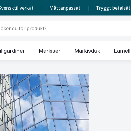
Svensktillverkat |
Måttanpassat
| Tryggt betalsät
llgardiner
Markiser
Markisduk
Lamell