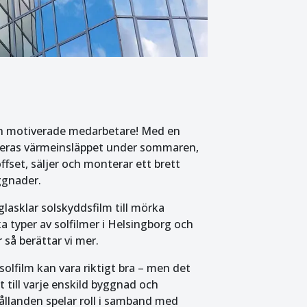
ch motiverade medarbetare! Med en
ceras värmeinsläppet under sommaren,
fset, säljer och monterar ett brett
yggnader.
lasklar solskyddsfilm till mörka
a typer av solfilmer i Helsingborg och
 så berättar vi mer.
solfilm kan vara riktigt bra – men det
t till varje enskild byggnad och
hållanden spelar roll i samband med