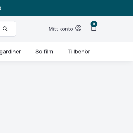
t
unread messages
0
shopping_bag
Mitt konto
gardiner
Solfilm
Tillbehör