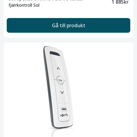
1 885kr
fjärrkontroll Sol
Gå till produkt