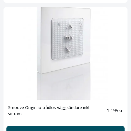
Smoove Origin io trådlös väggsändare inkl
1 195kr
vit ram