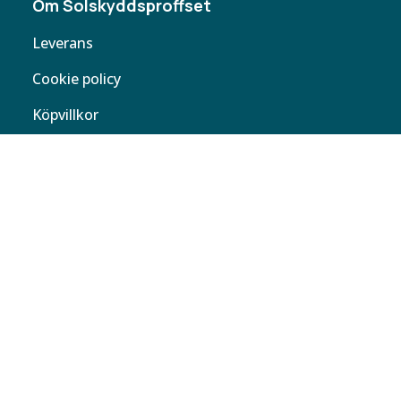
Om Solskyddsproffset
Leverans
Cookie policy
Köpvillkor
Personuppgifter
Kontakta oss
Webbplatskarta
Butiker
Butiken
Solskyddsproffset
Helsingborg AB