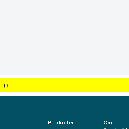
{ }
Produkter
Om