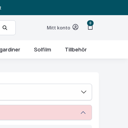
t
unread messages
0
shopping_bag
Mitt konto
gardiner
Solfilm
Tillbehör