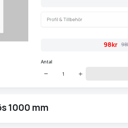
Profil & Tillbehör
98kr
98
Antal
remove
add
ös 1000 mm