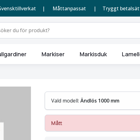
Svensktillverkat |
Måttanpassat
| Tryggt betalsät
llgardiner
Markiser
Markisduk
Lamell
Vald modell:
Ändlös 1000 mm
Mått