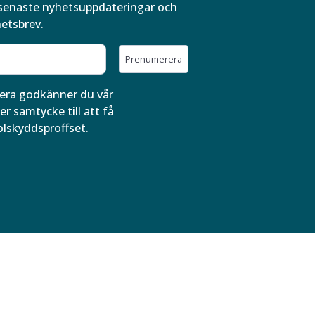
ra senaste nyhetsuppdateringar och
hetsbrev.
Prenumerera
ra godkänner du vår
er samtycke till att få
olskyddsproffset.