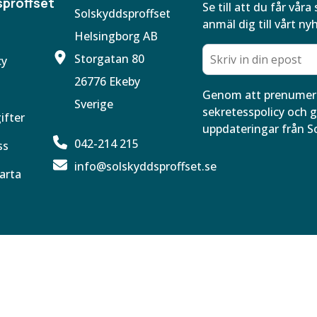
proffset
Se till att du får vå
Solskyddsproffset
anmäl dig till vårt ny
Helsingborg AB
Storgatan 80
cy
26776 Ekeby
Genom att prenumere
Sverige
sekretesspolicy och g
ifter
uppdateringar från S
042-214 215
ss
info@solskyddsproffset.se
arta