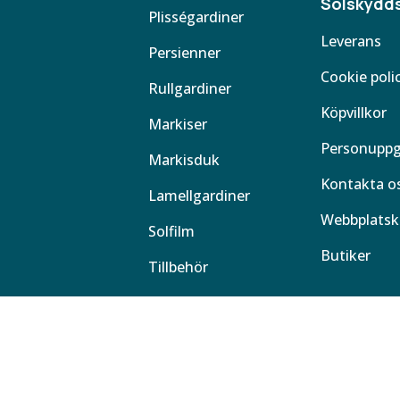
Solskydds
Plisségardiner
Leverans
Persienner
Cookie poli
Rullgardiner
Köpvillkor
Markiser
Personuppg
Markisduk
Kontakta o
Lamellgardiner
Webbplatsk
Solfilm
Butiker
Tillbehör