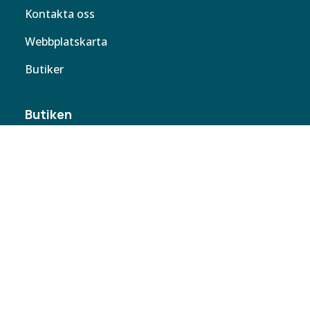
Kontakta oss
Webbplatskarta
Butiker
Butiken
Solskyddsproffset
Helsingborg AB
Storgatan 80
26776 Ekeby
Sverige
042-214 215
info@solskyddsproffset.se