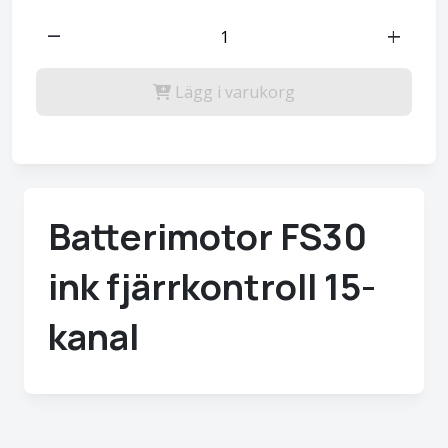
remove
add
Lägg i varukorg
Batterimotor FS30
ink fjärrkontroll 15-
kanal