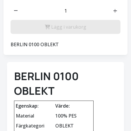
remove
add
Lägg i varukorg
BERLIN 0100 OBLEKT
BERLIN 0100
OBLEKT
Egenskap:
Värde:
Material
100% PES
Färgkategori
OBLEKT