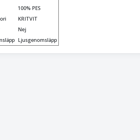
100% PES
ori
KRITVIT
Nej
msläpp
Ljusgenomsläpp