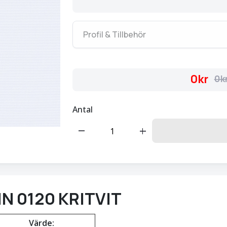
Profil & Tillbehör
0kr
0k
Antal
remove
add
IN 0120 KRITVIT
Värde: