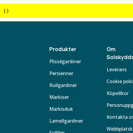
{ }
Produkter
Om
Solskydds
Plisségardiner
Leverans
Persienner
Cookie poli
Rullgardiner
Köpvillkor
Markiser
Personuppg
Markisduk
Kontakta o
Lamellgardiner
Webbplatsk
Solfilm