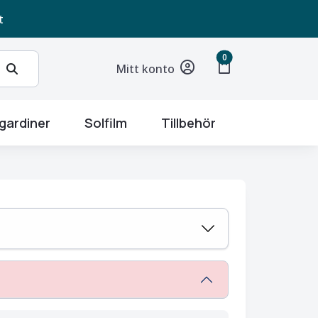
t
unread messages
0
shopping_bag
Mitt konto
gardiner
Solfilm
Tillbehör