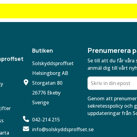
Prenumerera p
Butiken
proffset
Se till att du får vå
Solskyddsproffset
anmäl dig till vårt ny
Helsingborg AB
Storgatan 80
cy
26776 Ekeby
Genom att prenumere
Sverige
sekretesspolicy och g
ifter
uppdateringar från S
042-214 215
ss
info@solskyddsproffset.se
arta