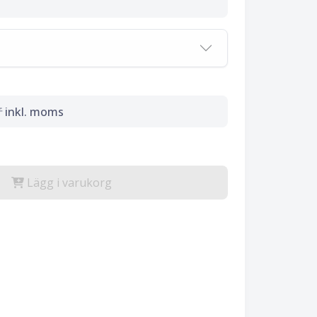
r
inkl. moms
Lägg i varukorg