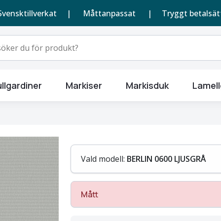
Svensktillverkat |
Måttanpassat
| Tryggt betalsät
llgardiner
Markiser
Markisduk
Lamell
Vald modell:
BERLIN 0600 LJUSGRÅ
Mått