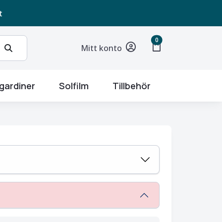
t
unread messages
0
shopping_bag
Mitt konto
gardiner
Solfilm
Tillbehör