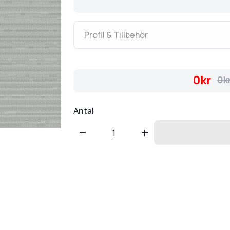
Profil & Tillbehör
0kr
0k
Antal
remove
add