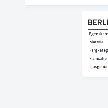
BERL
Egenskap:
Material
Färgkateg
Flamsäker
Ljusgeno