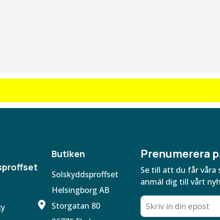
Prenumerera p
Butiken
proffset
Se till att du får vå
Solskyddsproffset
anmäl dig till vårt ny
Helsingborg AB
Storgatan 80
cy