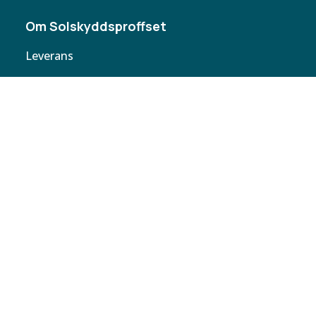
Om Solskyddsproffset
Leverans
Cookie policy
Köpvillkor
Personuppgifter
Kontakta oss
Webbplatskarta
Butiker
Butiken
Solskyddsproffset