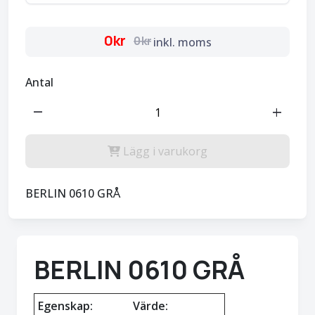
0kr
0kr
inkl. moms
Antal
remove
add
Lägg i varukorg
BERLIN 0610 GRÅ
BERLIN 0610 GRÅ
Egenskap:
Värde: