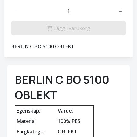
remove
add
Lägg i varukorg
BERLIN C BO 5100 OBLEKT
BERLIN C BO 5100
OBLEKT
Egenskap:
Värde:
Material
100% PES
Färgkategori
OBLEKT