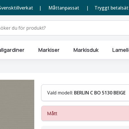
Svensktillverkat |
Måttanpassat
| Tryggt betalsät
llgardiner
Markiser
Markisduk
Lamell
Vald modell:
BERLIN C BO 5130 BEIGE
Mått