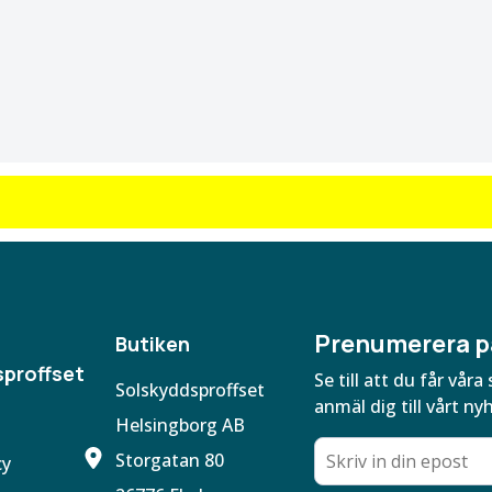
Prenumerera p
Butiken
proffset
Se till att du får vå
Solskyddsproffset
anmäl dig till vårt ny
Helsingborg AB
Storgatan 80
cy