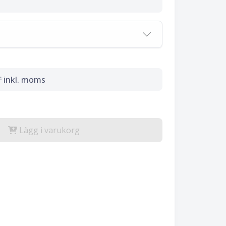
r
inkl. moms
Lägg i varukorg