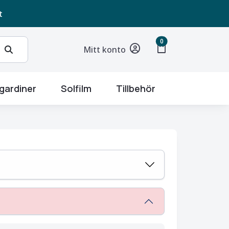
t
unread messages
0
shopping_bag
Mitt konto
gardiner
Solfilm
Tillbehör