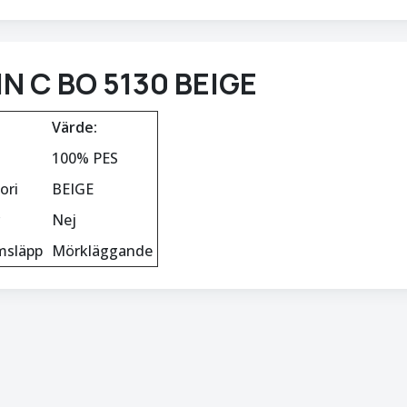
N C BO 5130 BEIGE
Värde:
100% PES
ori
BEIGE
Nej
msläpp
Mörkläggande