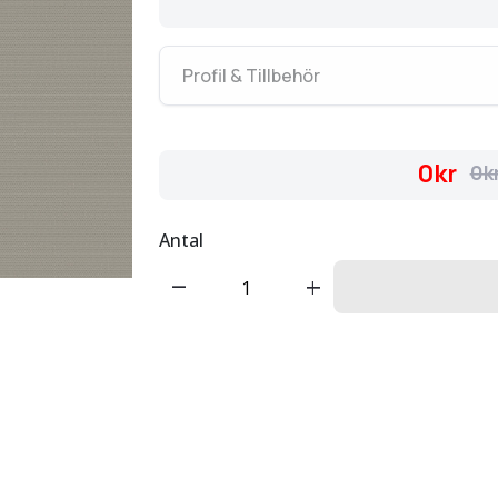
Profil & Tillbehör
0kr
0k
Antal
remove
add