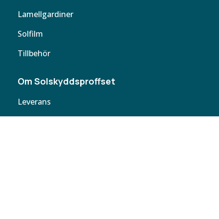
Lamellgardiner
Solfilm
Tillbehör
Om Solskyddsproffset
Leverans
Cookie policy
Köpvillkor
Personuppgifter
Kontakta oss
Webbplatskarta