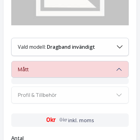
Vald modell:
Dragband invändigt
Mått
Profil & Tillbehör
0kr
0kr
inkl. moms
Antal