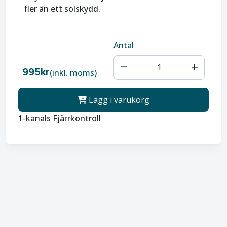
fler än ett solskydd.
Antal
remove
add
995kr
(inkl. moms)
Lägg i varukorg
1-kanals Fjärrkontroll