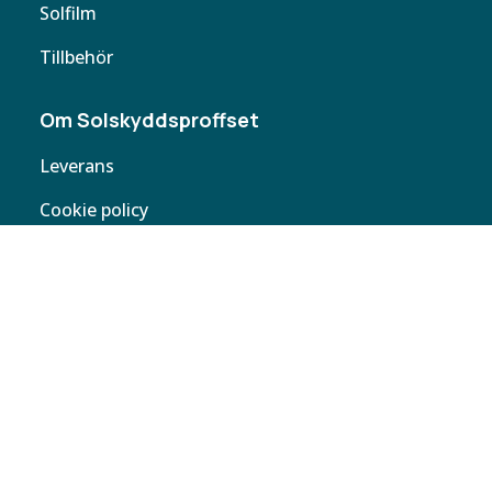
Solfilm
Tillbehör
Om Solskyddsproffset
Leverans
Cookie policy
Köpvillkor
Personuppgifter
Kontakta oss
Webbplatskarta
Butiker