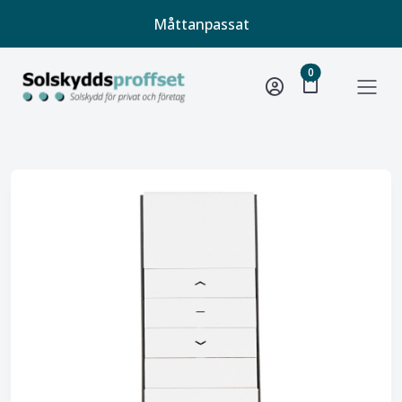
Måttanpassat
unread message
0
shopping_bag