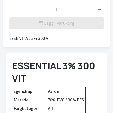
remove
add
Lägg i varukorg
ESSENTIAL 3% 300 VIT
ESSENTIAL 3% 300
VIT
Egenskap:
Värde:
Material
70% PVC / 30% PES
Färgkategori
VIT