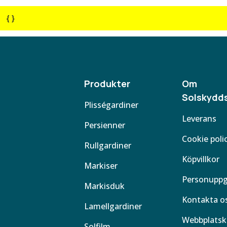
{ }
Produkter
Om
Solskydds
Plisségardiner
Leverans
Persienner
Cookie poli
Rullgardiner
Köpvillkor
Markiser
Personuppg
Markisduk
Kontakta o
Lamellgardiner
Webbplatsk
Solfilm