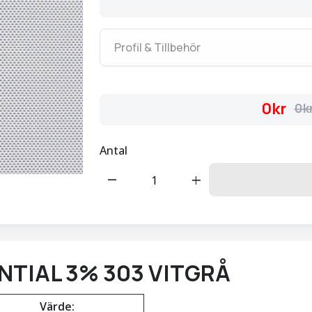
Profil & Tillbehör
0kr
0k
Antal
remove
add
NTIAL 3% 303 VITGRÅ
Värde: