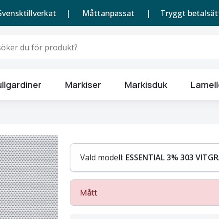
Svensktillverkat |
Måttanpassat
| Tryggt betalsät
llgardiner
Markiser
Markisduk
Lamell
Vald modell:
ESSENTIAL 3% 303 VITG
Mått