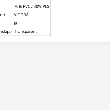
70% PVC / 30% PES
ori
VITGRÅ
Ja
msläpp
Transparent