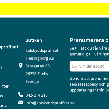
Prenumerera p
Butiken
proffset
Se till att du får vå
Solskyddsproffset
anmäl dig till vårt ny
Helsingborg AB
Storgatan 80
cy
26776 Ekeby
Genom att prenumere
Sverige
sekretesspolicy och g
ifter
uppdateringar från S
042-214 215
ss
info@solskyddsproffset.se
arta