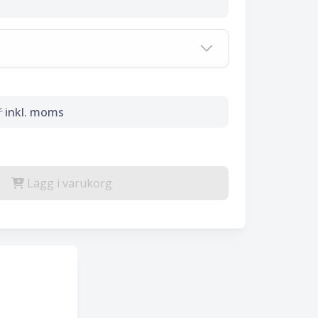
r
inkl. moms
Lägg i varukorg