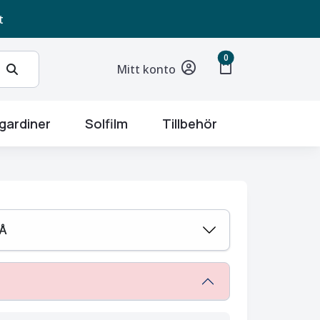
t
unread messages
0
shopping_bag
Mitt konto
gardiner
Solfilm
Tillbehör
RÅ