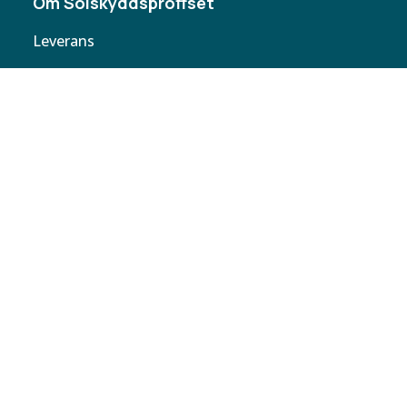
Om Solskyddsproffset
Leverans
Cookie policy
Köpvillkor
Personuppgifter
Kontakta oss
Webbplatskarta
Butiker
Butiken
Solskyddsproffset
Helsingborg AB