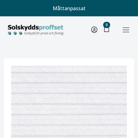
Måttanpassat
unread message
0
shopping_bag