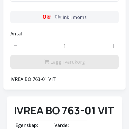
0kr
0kr
inkl. moms
Antal
remove
add
Lägg i varukorg
IVREA BO 763-01 VIT
IVREA BO 763-01 VIT
Egenskap:
Värde: