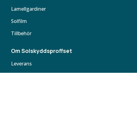
Lamellgardiner
Solfilm
Tillbehör
Om Solskyddsproffset
Leverans
Cookie policy
Köpvillkor
Personuppgifter
Kontakta oss
Webbplatskarta