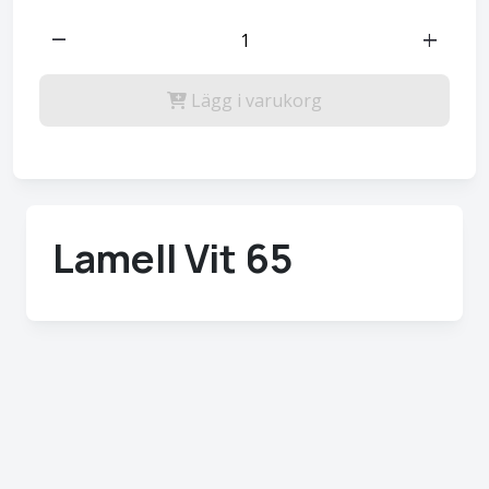
remove
add
Lägg i varukorg
Lamell Vit 65