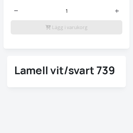
remove
add
Lägg i varukorg
Lamell vit/svart 739