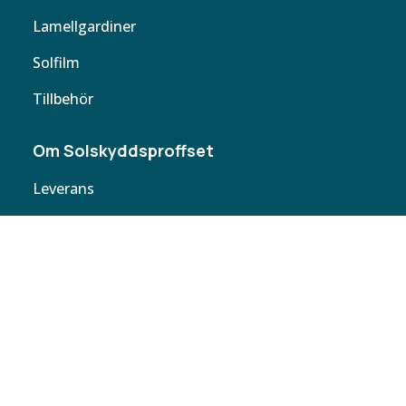
Lamellgardiner
Solfilm
Tillbehör
Om Solskyddsproffset
Leverans
Cookie policy
Köpvillkor
Personuppgifter
Kontakta oss
Webbplatskarta