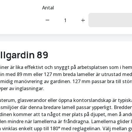
Antal
remove
add
lgardin 89
ner är lika effektivt och snyggt på arbetsplatsen som i he
in med 89 mm eller 127 mm breda lameller är utrustad med 
midig manövrering av gardinen. 127 mm passar bra till stör
yper av inglasningar.
uterum, glasverandor eller öppna kontorslandskap är typisk
onsmiljöer där denna bredare lamell passar ypperligt. Bredd
rdinen kommer att ta något mer plats på djupet, men å andra
n mindre när lamellerna är fråndragna. Lamellerna glider l
vinklas enkelt upp till 180° med reglagelinan. Välj mellan gr