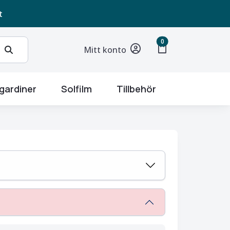
t
unread messages
0
shopping_bag
Mitt konto
gardiner
Solfilm
Tillbehör