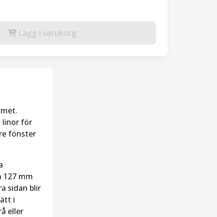
Lägg i varukorg
mmet.
linor för
re fönster
a
en 127 mm
 sidan blir
ätt i
å eller