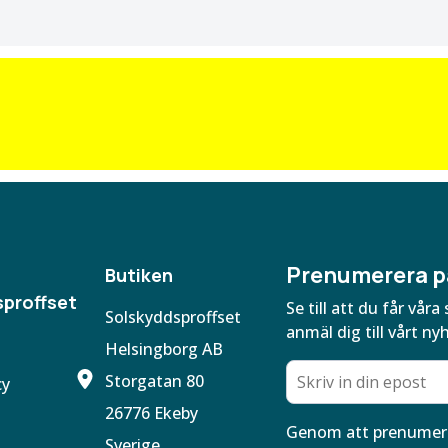
Prenumerera p
Butiken
proffset
Se till att du får vå
Solskyddsproffset
anmäl dig till vårt ny
Helsingborg AB
Storgatan 80
cy
26776 Ekeby
Genom att prenumere
Sverige