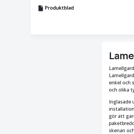
Produktblad
Lamel
Lamellgardi
Lamellgard
enkel och s
och olika t
Inglasade 
installati
gör att ga
paketbredde
skenan och 