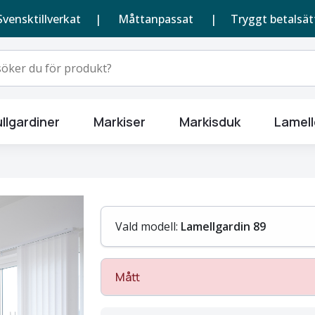
Svensktillverkat |
Måttanpassat
| Tryggt betalsät
llgardiner
Markiser
Markisduk
Lamell
Vald modell:
Lamellgardin 89
Mått