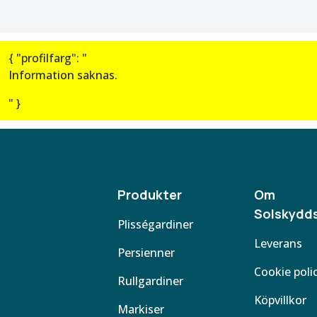
{ "profilfarg": "
Information saknas.
" }
Produkter
Om
Solskydds
Plisségardiner
Leverans
Persienner
Cookie poli
Rullgardiner
Köpvillkor
Markiser