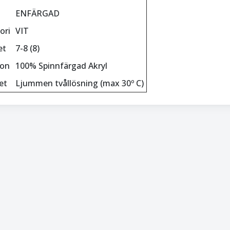
ENFÄRGAD
ori
VIT
et
7-8 (8)
ion
100% Spinnfärgad Akryl
et
Ljummen tvållösning (max 30º C)