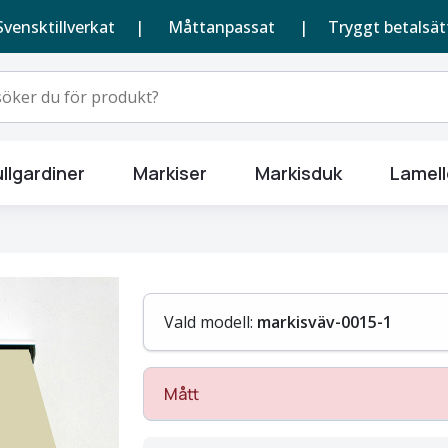
Svensktillverkat |
Måttanpassat
| Tryggt betalsät
llgardiner
Markiser
Markisduk
Lamell
Vald modell:
markisväv-0015-1
Mått