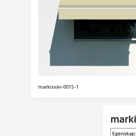
markisväv-0015-1
marki
Egenskap: