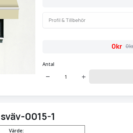
Profil & Tillbehör
0kr
0k
Antal
remove
add
sväv-0015-1
Värde: