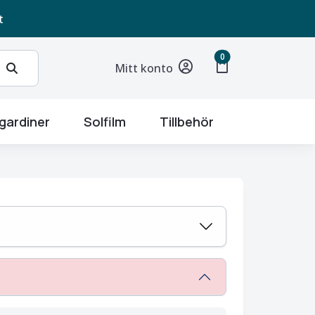
t
unread messages
0
shopping_bag
Mitt konto
gardiner
Solfilm
Tillbehör