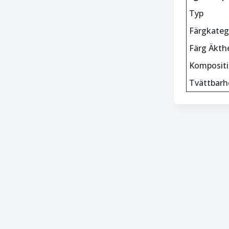
Typ
Färgkateg
Färg Äkth
Komposit
Tvättbarh