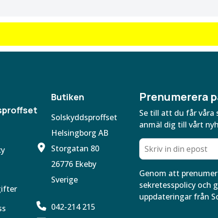
Prenumerera p
Butiken
proffset
Se till att du får vå
Solskyddsproffset
anmäl dig till vårt ny
Helsingborg AB
Storgatan 80
cy
26776 Ekeby
Genom att prenumere
Sverige
sekretesspolicy och g
ifter
uppdateringar från S
042-214 215
ss