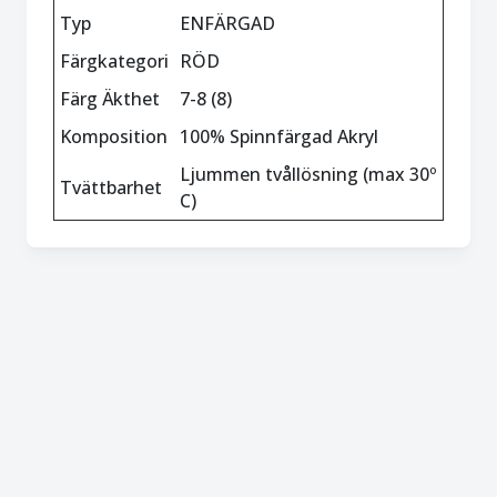
Typ
ENFÄRGAD
Färgkategori
RÖD
Färg Äkthet
7-8 (8)
Komposition
100% Spinnfärgad Akryl
Ljummen tvållösning (max 30º
Tvättbarhet
C)