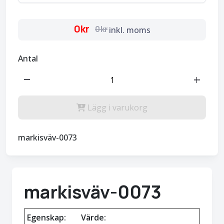
0kr
0kr
inkl. moms
Antal
remove
add
Lägg i varukorg
markisväv-0073
markisväv-0073
Egenskap:
Värde: