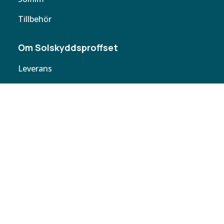
Tillbehör
Om Solskyddsproffset
Leverans
Cookie policy
Köpvillkor
Personuppgifter
Kontakta oss
Webbplatskarta
Butiker
Butiken