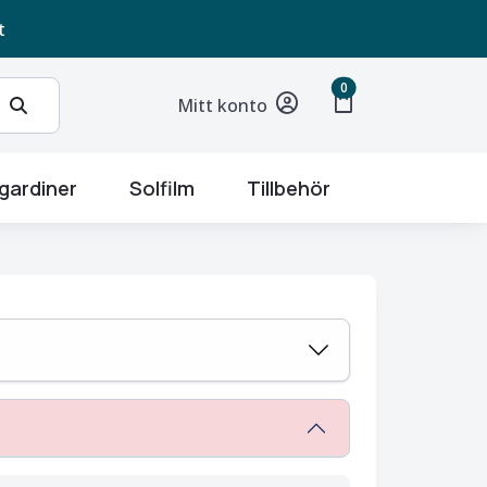
t
unread messages
0
shopping_bag
Mitt konto
gardiner
Solfilm
Tillbehör