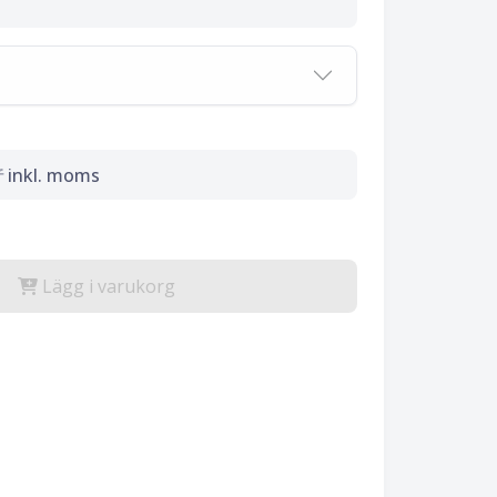
r
inkl. moms
Lägg i varukorg