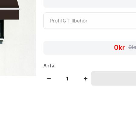
Profil & Tillbehör
0kr
0k
Antal
remove
add