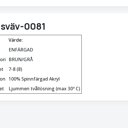
isväv-0081
Värde:
ENFÄRGAD
ori
BRUN/GRÅ
et
7-8 (8)
ion
100% Spinnfärgad Akryl
et
Ljummen tvållösning (max 30º C)