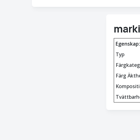
mark
Egenskap:
Typ
Färgkateg
Färg Äkth
Komposit
Tvättbarh