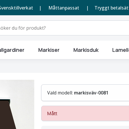
Svensktillverkat |
Måttanpassat
| Tryggt betalsät
llgardiner
Markiser
Markisduk
Lamell
Vald modell:
markisväv-0081
Mått