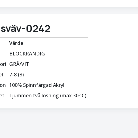
isväv-0242
Värde:
BLOCKRANDIG
ori
GRÅ/VIT
et
7-8 (8)
ion
100% Spinnfärgad Akryl
et
Ljummen tvållösning (max 30º C)