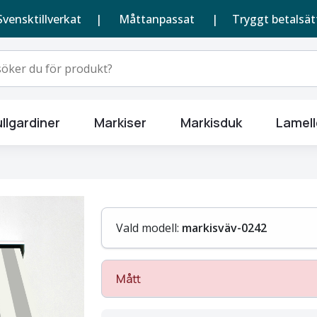
Svensktillverkat |
Måttanpassat
| Tryggt betalsät
llgardiner
Markiser
Markisduk
Lamell
Vald modell:
markisväv-0242
Mått