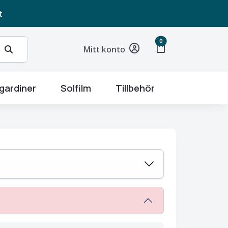
t
unread messages
0
shopping_bag
Mitt konto
gardiner
Solfilm
Tillbehör