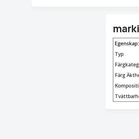
mark
Egenskap:
Typ
Färgkateg
Färg Äkth
Komposit
Tvättbarh