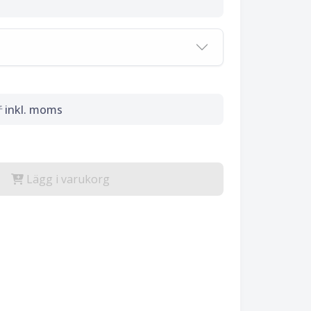
r
inkl. moms
Lägg i varukorg