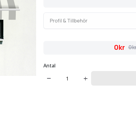
Profil & Tillbehör
0kr
0k
Antal
remove
add