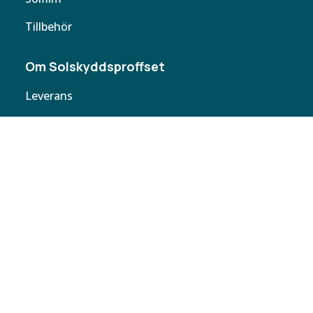
Tillbehör
Om Solskyddsproffset
Leverans
Cookie policy
Köpvillkor
Personuppgifter
Kontakta oss
Webbplatskarta
Butiker
Butiken