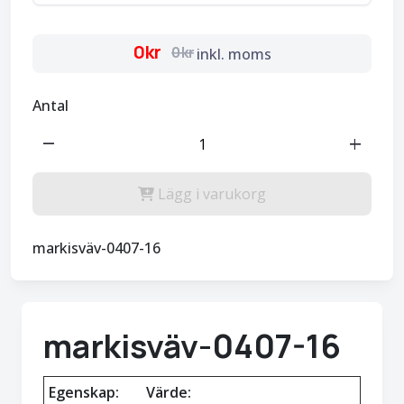
0kr
0kr
inkl. moms
Antal
remove
add
Lägg i varukorg
markisväv-0407-16
markisväv-0407-16
Egenskap:
Värde: