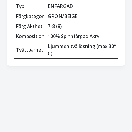
Typ
ENFÄRGAD
Färgkategori
GRÖN/BEIGE
Färg Äkthet
7-8 (8)
Komposition
100% Spinnfärgad Akryl
Ljummen tvållösning (max 30º
Tvättbarhet
C)