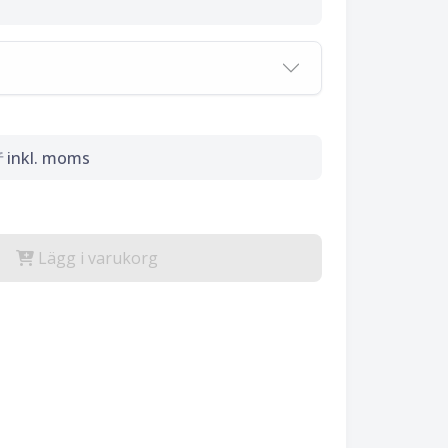
r
inkl. moms
Lägg i varukorg