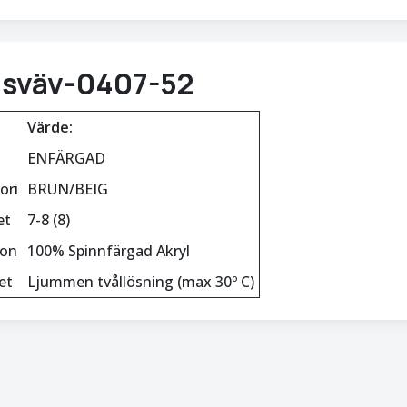
isväv-0407-52
Värde:
ENFÄRGAD
ori
BRUN/BEIG
et
7-8 (8)
ion
100% Spinnfärgad Akryl
et
Ljummen tvållösning (max 30º C)