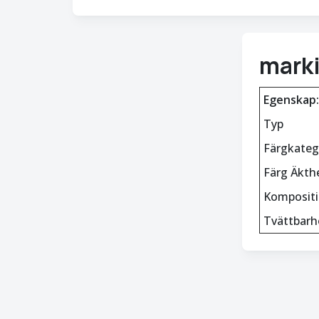
mark
Egenskap:
Typ
Färgkateg
Färg Äkth
Komposit
Tvättbarh