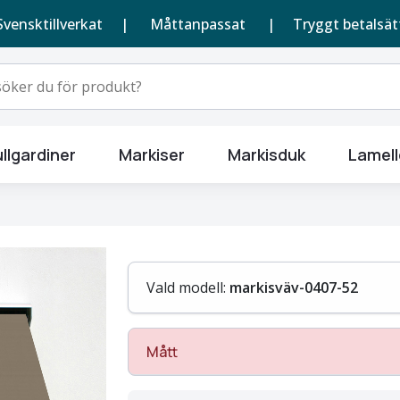
Svensktillverkat |
Måttanpassat
| Tryggt betalsät
llgardiner
Markiser
Markisduk
Lamell
Vald modell:
markisväv-0407-52
Mått