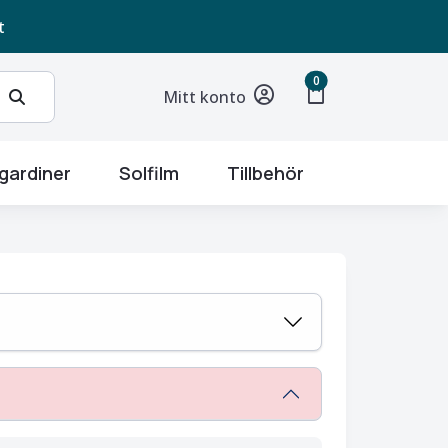
t
unread messages
0
shopping_bag
Mitt konto
gardiner
Solfilm
Tillbehör