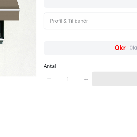
Profil & Tillbehör
0kr
0k
Antal
remove
add