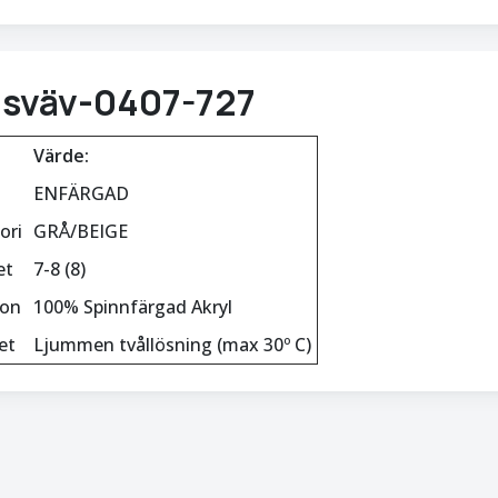
isväv-0407-727
Värde:
ENFÄRGAD
ori
GRÅ/BEIGE
et
7-8 (8)
ion
100% Spinnfärgad Akryl
et
Ljummen tvållösning (max 30º C)