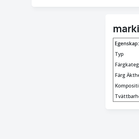
mark
Egenskap:
Typ
Färgkateg
Färg Äkth
Komposit
Tvättbarh