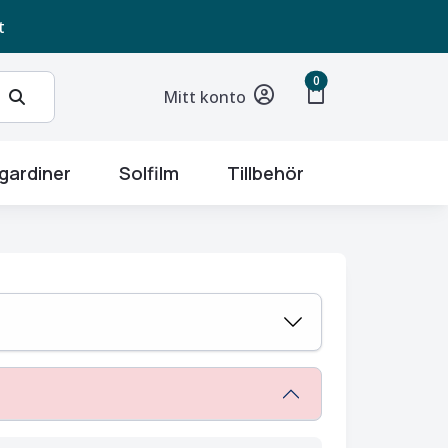
t
unread messages
0
shopping_bag
Mitt konto
gardiner
Solfilm
Tillbehör