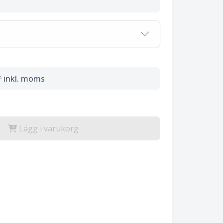
r
inkl. moms
Lägg i varukorg