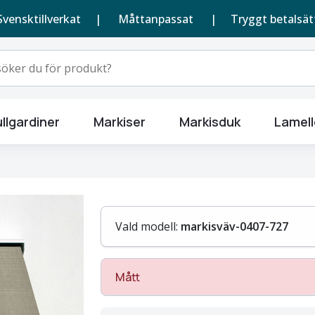
Svensktillverkat |
Måttanpassat
| Tryggt betalsät
llgardiner
Markiser
Markisduk
Lamell
Vald modell:
markisväv-0407-727
Mått