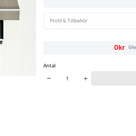
Profil & Tillbehör
0kr
0k
Antal
remove
add