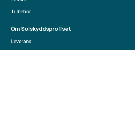
Tillbehör
Om Solskyddsproffset
Leverans
Cookie policy
Köpvillkor
Personuppgifter
Kontakta oss
Webbplatskarta
Butiker
Butiken