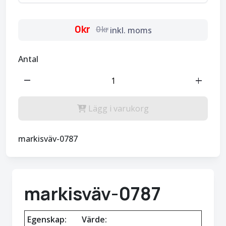
0kr
0kr
inkl. moms
Antal
remove
add
Lägg i varukorg
markisväv-0787
markisväv-0787
Egenskap:
Värde: