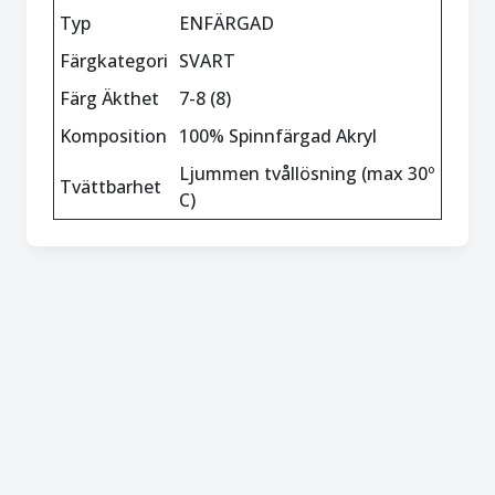
Typ
ENFÄRGAD
Färgkategori
SVART
Färg Äkthet
7-8 (8)
Komposition
100% Spinnfärgad Akryl
Ljummen tvållösning (max 30º
Tvättbarhet
C)