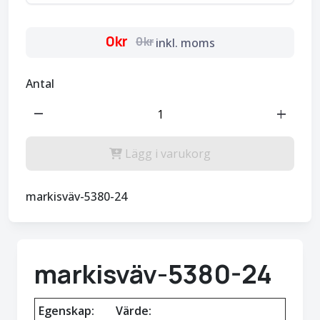
0kr
0kr
inkl. moms
Antal
remove
add
Lägg i varukorg
markisväv-5380-24
markisväv-5380-24
Egenskap:
Värde: