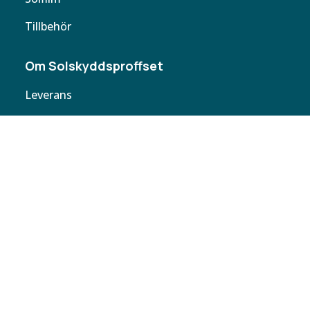
Tillbehör
Om Solskyddsproffset
Leverans
Cookie policy
Köpvillkor
Personuppgifter
Kontakta oss
Webbplatskarta
Butiker
Butiken