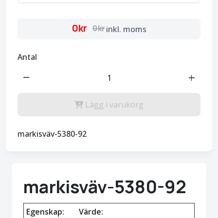
0kr
0kr
inkl. moms
Antal
remove
add
Lägg i varukorg
markisväv-5380-92
markisväv-5380-92
Egenskap:
Värde: