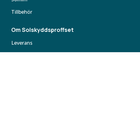
Tillbehör
Om Solskyddsproffset
Leverans
Cookie policy
Köpvillkor
Personuppgifter
Kontakta oss
Webbplatskarta
Butiker
Butiken