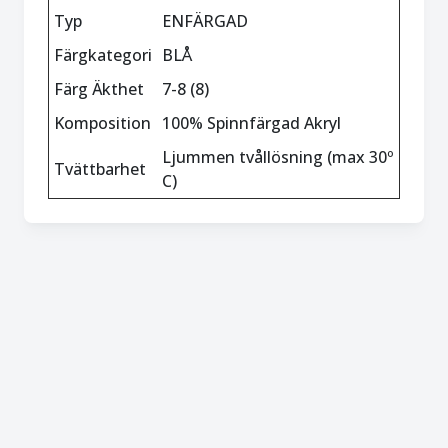
Typ
ENFÄRGAD
Färgkategori
BLÅ
Färg Äkthet
7-8 (8)
Komposition
100% Spinnfärgad Akryl
Ljummen tvållösning (max 30º
Tvättbarhet
C)