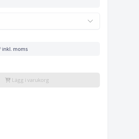
r
inkl. moms
Lägg i varukorg