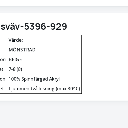
isväv-5396-929
Värde:
MÖNSTRAD
ori
BEIGE
et
7-8 (8)
ion
100% Spinnfärgad Akryl
et
Ljummen tvållösning (max 30º C)