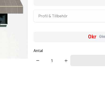
Profil & Tillbehör
0kr
0k
Antal
remove
add