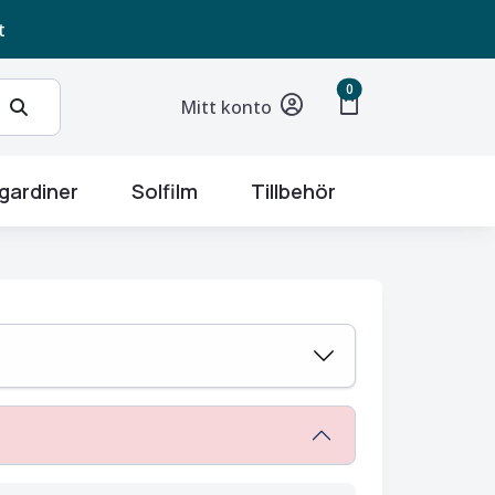
t
unread messages
0
shopping_bag
Mitt konto
gardiner
Solfilm
Tillbehör