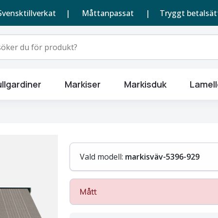
Svensktillverkat |
Måttanpassat
| Tryggt betalsät
llgardiner
Markiser
Markisduk
Lamell
Vald modell:
markisväv-5396-929
Mått