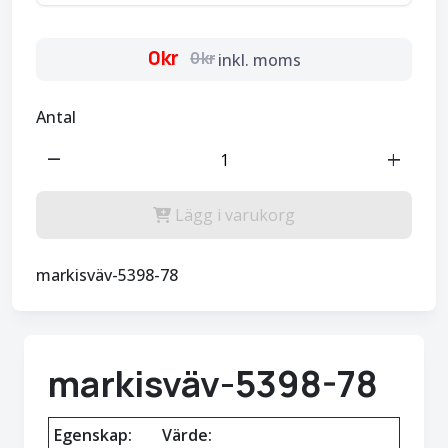
0kr
0kr
inkl. moms
Antal
remove
add
Lägg i varukorg
markisväv-5398-78
markisväv-5398-78
Egenskap:
Värde: