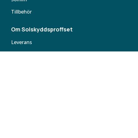
Tillbehör
Om Solskyddsproffset
Leverans
Cookie policy
Köpvillkor
Personuppgifter
Kontakta oss
Webbplatskarta
Butiker
Butiken