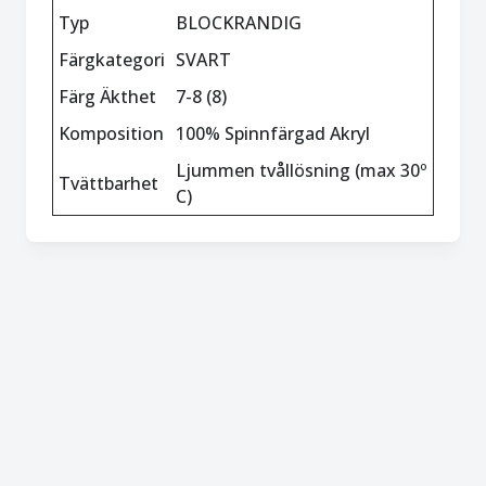
Typ
BLOCKRANDIG
Färgkategori
SVART
Färg Äkthet
7-8 (8)
Komposition
100% Spinnfärgad Akryl
Ljummen tvållösning (max 30º
Tvättbarhet
C)