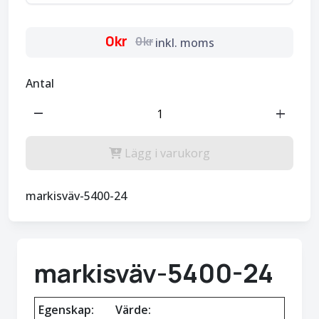
0kr
0kr
inkl. moms
Antal
remove
add
Lägg i varukorg
markisväv-5400-24
markisväv-5400-24
Egenskap:
Värde: