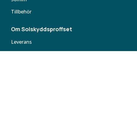
Tillbehör
Om Solskyddsproffset
Leverans
Cookie policy
Köpvillkor
Personuppgifter
Kontakta oss
Webbplatskarta
Butiker
Butiken