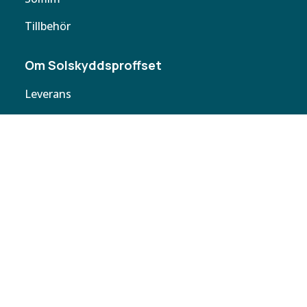
Tillbehör
Om Solskyddsproffset
Leverans
Cookie policy
Köpvillkor
Personuppgifter
Kontakta oss
Webbplatskarta
Butiker
Butiken