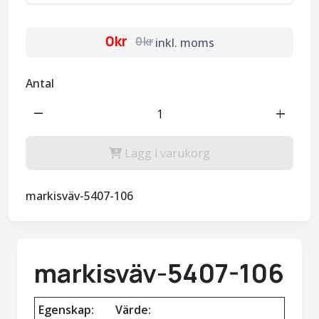
0kr
0kr
inkl. moms
Antal
remove
add
Lägg i varukorg
markisväv-5407-106
markisväv-5407-106
Egenskap:
Värde: