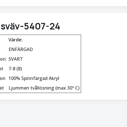
isväv-5407-24
Värde:
ENFÄRGAD
ori
SVART
et
7-8 (8)
ion
100% Spinnfärgad Akryl
et
Ljummen tvållösning (max 30º C)