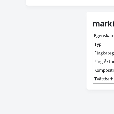
mark
Egenskap:
Typ
Färgkateg
Färg Äkth
Komposit
Tvättbarh