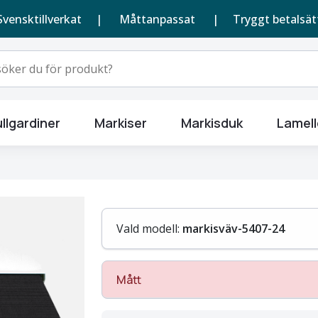
Svensktillverkat |
Måttanpassat
| Tryggt betalsät
llgardiner
Markiser
Markisduk
Lamell
Vald modell:
markisväv-5407-24
Mått