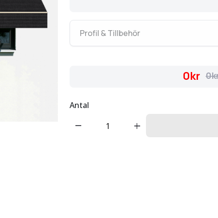
Profil & Tillbehör
0kr
0k
Antal
remove
add