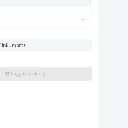
r
inkl. moms
Lägg i varukorg