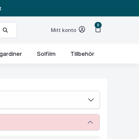
t
unread messages
0
shopping_bag
Mitt konto
gardiner
Solfilm
Tillbehör