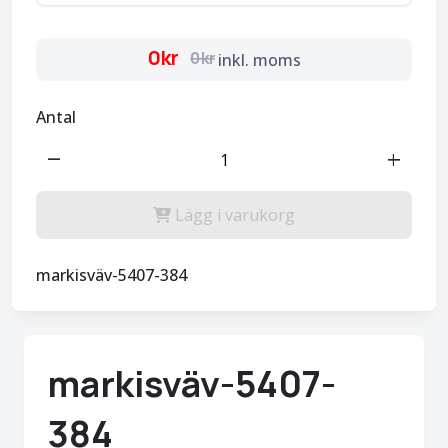
0kr
0kr
inkl. moms
Antal
remove
add
Lägg i varukorg
markisväv-5407-384
markisväv-5407-
384