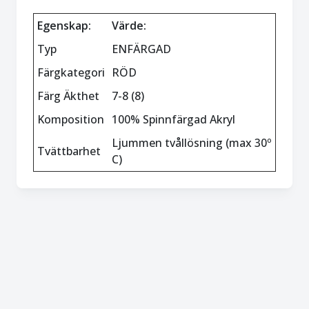
Egenskap:
Värde:
Typ
ENFÄRGAD
Färgkategori
RÖD
Färg Äkthet
7-8 (8)
Komposition
100% Spinnfärgad Akryl
Ljummen tvållösning (max 30º
Tvättbarhet
C)