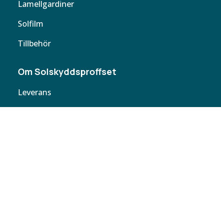
Lamellgardiner
Solfilm
Tillbehör
Om Solskyddsproffset
Leverans
Cookie policy
Köpvillkor
Personuppgifter
Kontakta oss
Webbplatskarta
Butiker