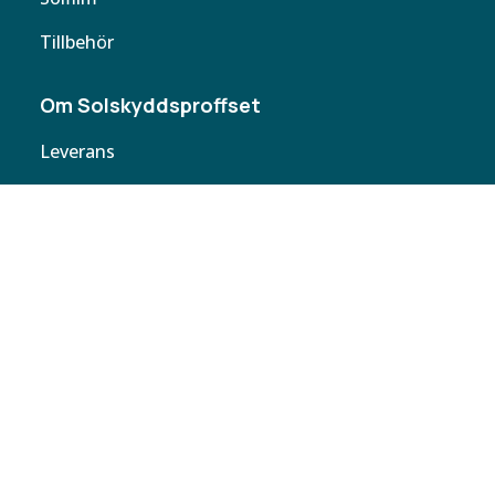
Tillbehör
Om Solskyddsproffset
Leverans
Cookie policy
Köpvillkor
Personuppgifter
Kontakta oss
Webbplatskarta
Butiker
Butiken