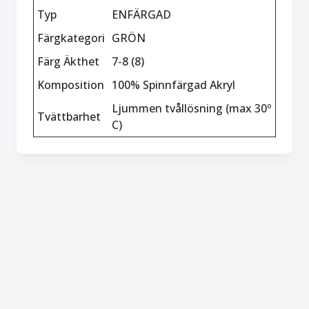
Typ
ENFÄRGAD
Färgkategori
GRÖN
Färg Äkthet
7-8 (8)
Komposition
100% Spinnfärgad Akryl
Ljummen tvållösning (max 30º
Tvättbarhet
C)