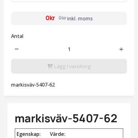
0kr
0kr
inkl. moms
Antal
remove
add
Lägg i varukorg
markisväv-5407-62
markisväv-5407-62
Egenskap:
Värde: