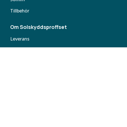
Tillbehör
Om Solskyddsproffset
Leverans
Cookie policy
Köpvillkor
Personuppgifter
Kontakta oss
Webbplatskarta
Butiker
Butiken