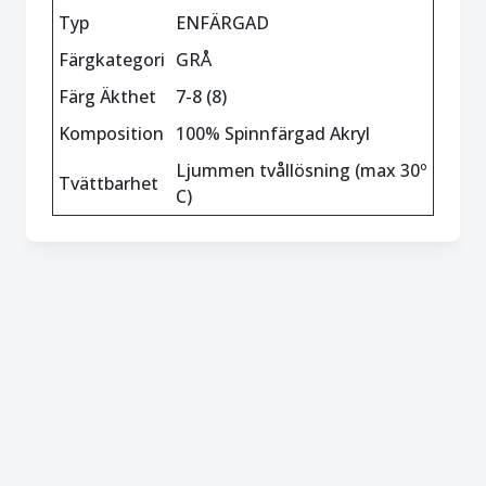
Typ
ENFÄRGAD
Färgkategori
GRÅ
Färg Äkthet
7-8 (8)
Komposition
100% Spinnfärgad Akryl
Ljummen tvållösning (max 30º
Tvättbarhet
C)