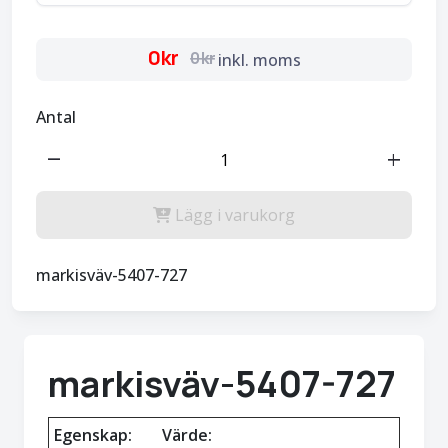
0kr
0kr
inkl. moms
Antal
remove
add
Lägg i varukorg
markisväv-5407-727
markisväv-5407-727
Egenskap:
Värde: