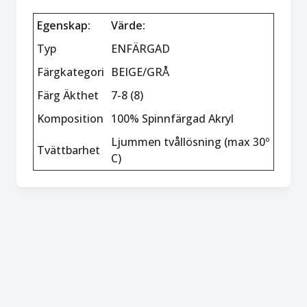
Egenskap:
Värde:
Typ
ENFÄRGAD
Färgkategori
BEIGE/GRÅ
Färg Äkthet
7-8 (8)
Komposition
100% Spinnfärgad Akryl
Ljummen tvållösning (max 30º
Tvättbarhet
C)