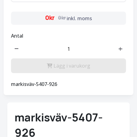
0kr
0kr
inkl. moms
Antal
remove
add
Lägg i varukorg
markisväv-5407-926
markisväv-5407-
926