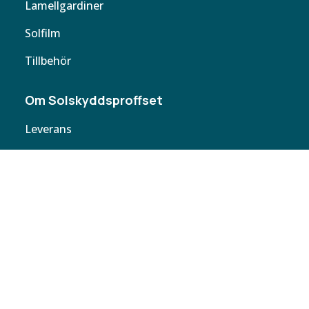
Lamellgardiner
Solfilm
Tillbehör
Om Solskyddsproffset
Leverans
Cookie policy
Köpvillkor
Personuppgifter
Kontakta oss
Webbplatskarta
Butiker