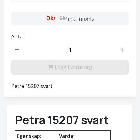
0kr
0kr
inkl. moms
Antal
remove
add
Lägg i varukorg
Petra 15207 svart
Petra 15207 svart
Egenskap:
Värde: