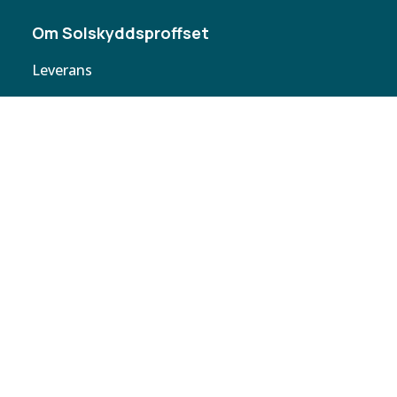
Om Solskyddsproffset
Leverans
Cookie policy
Köpvillkor
Personuppgifter
Kontakta oss
Webbplatskarta
Butiker
Butiken
Solskyddsproffset