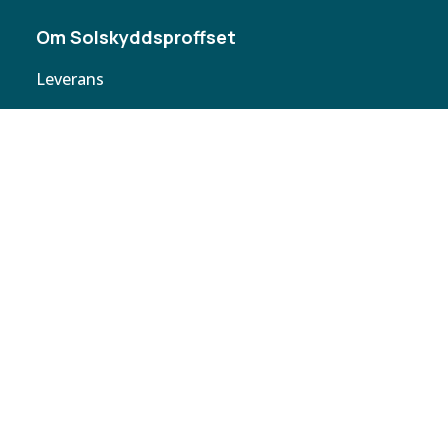
Om Solskyddsproffset
Leverans
Cookie policy
Köpvillkor
Personuppgifter
Kontakta oss
Webbplatskarta
Butiker
Butiken
Solskyddsproffset