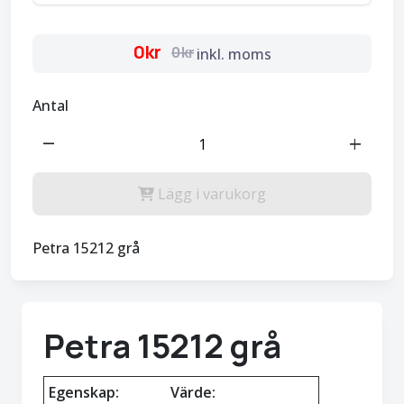
0kr
0kr
inkl. moms
Antal
remove
add
Lägg i varukorg
Petra 15212 grå
Petra 15212 grå
Egenskap:
Värde: