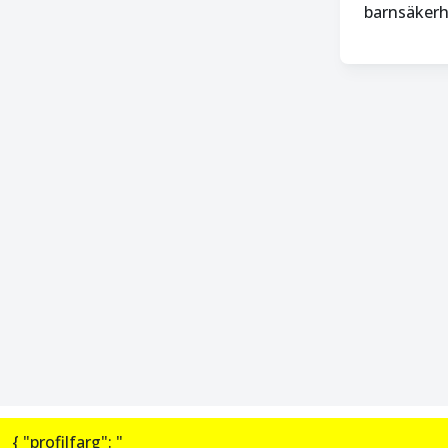
barnsäkerh
{ "profilfarg": "