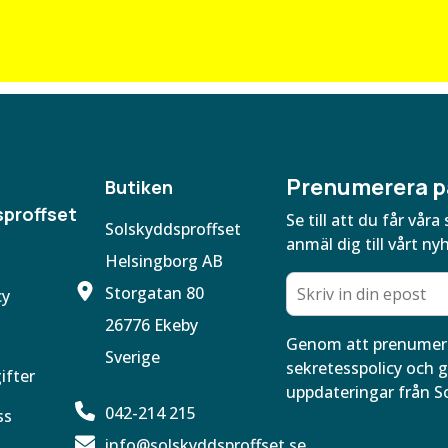
Prenumerera p
Butiken
proffset
Se till att du får vå
Solskyddsproffset
anmäl dig till vårt ny
Helsingborg AB
Storgatan 80
cy
26776 Ekeby
Genom att prenumere
Sverige
sekretesspolicy och g
ifter
uppdateringar från S
042-214 215
ss
info@solskyddsproffset.se