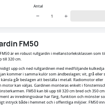
Antal
remove
add
ardin FM50
M50 är en robust rullgardin i mellanstorleksklassen som til
 till 320 cm.
smidigt upp och ned rullgardinen med medföljande kulkedja 
jan kommer i samma kulör som ändbeslagen; vit, grå eller s
 känsla går beslagen att beställa i metall. Radiomotor eller
 motor kan väljas. Gardinen monteras enkelt i fönsternisch
önsterkarmen. FM50 kan bli upp till 320 cm bred och 350 cm
iment av inredningsvävar har färg, funktion och mönster som
igt intryck både i hemmet och i offentliga miljöer. FM50 inn