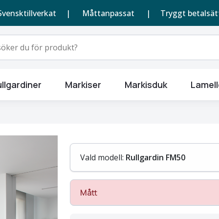
Svensktillverkat |
Måttanpassat
| Tryggt betalsät
llgardiner
Markiser
Markisduk
Lamell
Vald modell:
Rullgardin FM50
Mått