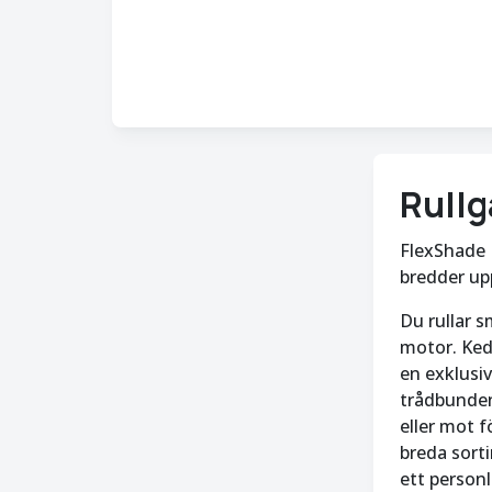
Rullg
FlexShade F
bredder upp
Du rullar 
motor. Ked
en exklusiv
trådbunden
eller mot f
breda sort
ett personl