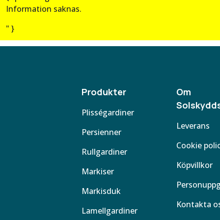
Information saknas.
" }
Produkter
Om
Solskydds
Plisségardiner
Leverans
Persienner
Cookie poli
Rullgardiner
Köpvillkor
Markiser
Personuppg
Markisduk
Kontakta o
Lamellgardiner