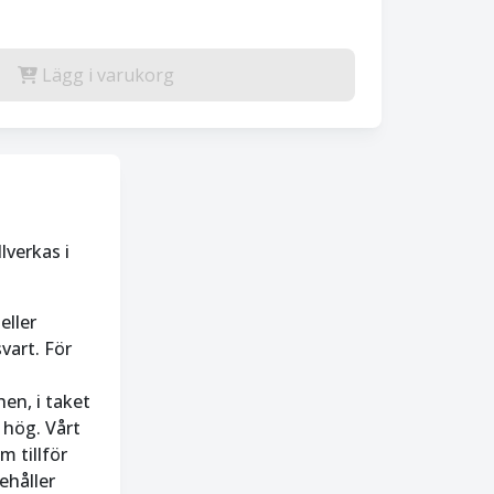
Lägg i varukorg
lverkas i
eller
vart. För
en, i taket
 hög. Vårt
 tillför
ehåller