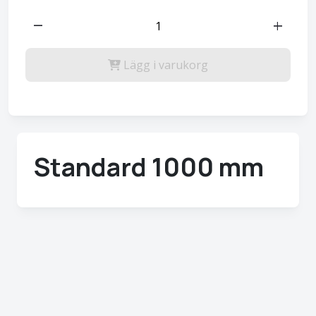
remove
add
Lägg i varukorg
Standard 1000 mm