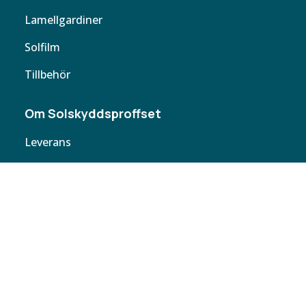
Lamellgardiner
Solfilm
Tillbehör
Om Solskyddsproffset
Leverans
Cookie policy
Köpvillkor
Personuppgifter
Kontakta oss
Webbplatskarta