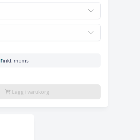
r
inkl. moms
Lägg i varukorg