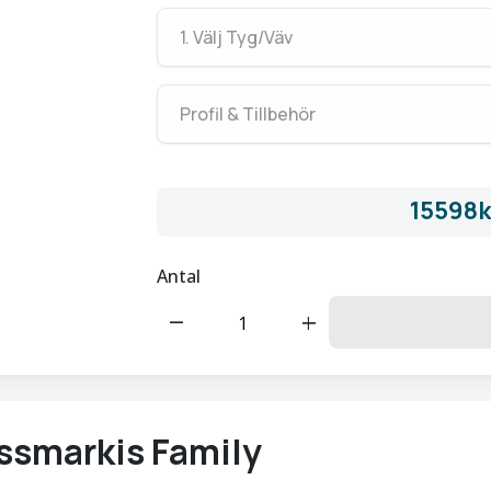
3500
mm
1. Välj Tyg/Väv
4000
mm
Profil & Tillbehör
15598k
Antal
remove
add
ssmarkis Family