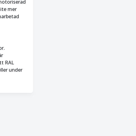
 motoriserad
lite mer
marbetad
r.
är
itt RAL
ller under