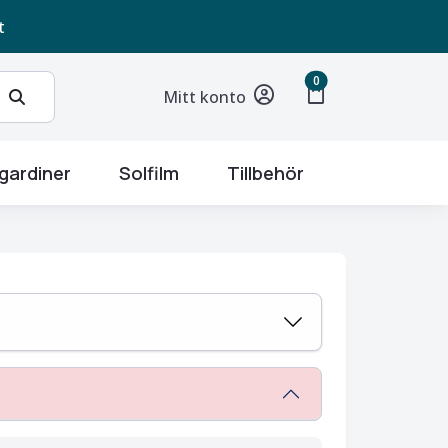
t
unread messages
0
shopping_bag
Mitt konto
gardiner
Solfilm
Tillbehör