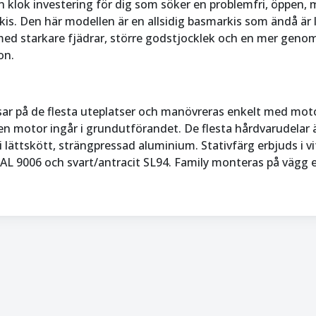
n klok investering för dig som söker en problemfri, öppen,
is. Den här modellen är en allsidig basmarkis som ändå är 
ed starkare fjädrar, större godstjocklek och en mer geno
on.
sar på de flesta uteplatser och manövreras enkelt med moto
n motor ingår i grundutförandet. De flesta hårdvarudelar 
 i lättskött, strängpressad aluminium. Stativfärg erbjuds i v
AL 9006 och svart/antracit SL94. Family monteras på vägg e