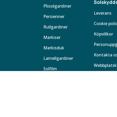
Solskydds
Plisségardiner
Leverans
Persienner
Cookie poli
Rullgardiner
Köpvillkor
Markiser
Personuppg
Markisduk
Kontakta o
Lamellgardiner
Webbplatsk
Solfilm
Butiker
Tillbehör