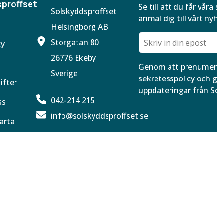
proffset
Se till att du får vå
Solskyddsproffset
anmäl dig till vårt ny
Helsingborg AB
Storgatan 80
cy
26776 Ekeby
Genom att prenumere
Sverige
sekretesspolicy och g
ifter
uppdateringar från S
042-214 215
ss
info@solskyddsproffset.se
arta