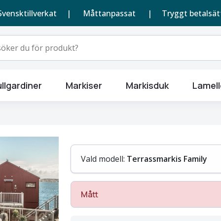
Svensktillverkat |
Måttanpassat
| Tryggt betalsät
llgardiner
Markiser
Markisduk
Lamell
Vald modell:
Terrassmarkis Family
Mått