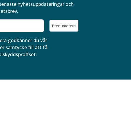
ra senaste nyhetsuppdateringar och
hetsbrev.
Prenumerera
ra godkänner du vår
er samtycke till att få
olskyddsproffset.