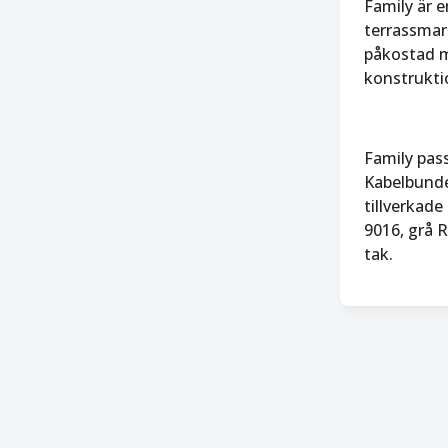
Family är e
terrassmark
påkostad m
konstrukti
Family pas
Kabelbunde
tillverkade
9016, grå R
tak.