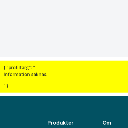
{ "profilfarg": "
Information saknas.
" }
Produkter
Om