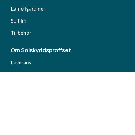
Lamellgardiner
Solfilm
Tillbehör
Om Solskyddsproffset
Leverans
Cookie policy
Köpvillkor
Personuppgifter
Kontakta oss
Webbplatskarta