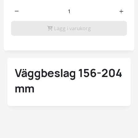
remove
add
Lägg i varukorg
Väggbeslag 156-204
mm