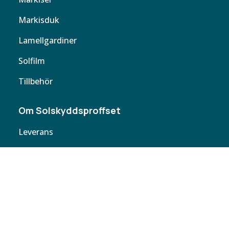
Markisduk
Lamellgardiner
Solfilm
Tillbehör
Om Solskyddsproffset
Leverans
Cookie policy
Köpvillkor
Personuppgifter
Kontakta oss