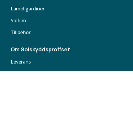
Lamellgardiner
Solfilm
Tillbehör
Om Solskyddsproffset
Leverans
Cookie policy
Köpvillkor
Personuppgifter
Kontakta oss
Webbplatskarta